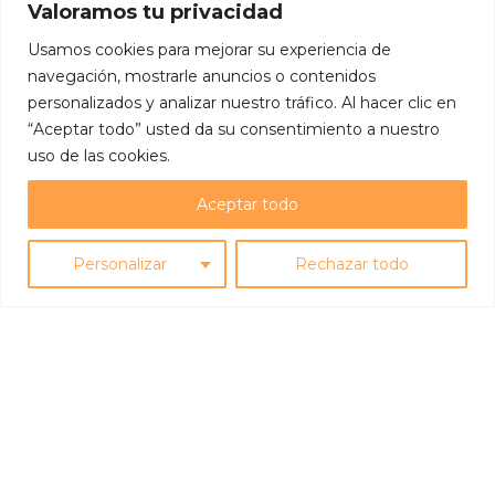
Valoramos tu privacidad
Usamos cookies para mejorar su experiencia de
navegación, mostrarle anuncios o contenidos
personalizados y analizar nuestro tráfico. Al hacer clic en
“Aceptar todo” usted da su consentimiento a nuestro
uso de las cookies.
Aceptar todo
La magia de la temporada navideña brinda
oportunidades únicas para destacar y
Personalizar
Rechazar todo
atraer clientes y visitantes a través de las
casetas de madera en eventos festivos. La
combinación de su encanto rústico con
estrategias de marketing efectivas es
clave para convertir estas estructuras en
un punto focal y generar intereses durante
estas festividades. Exploraremos
estrategias…
about Marketing en casetas de madera para n
Leer más