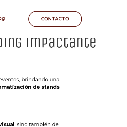
og
CONTACTO
ding impactante
s eventos, brindando una
ematización de stands
visual
, sino también de